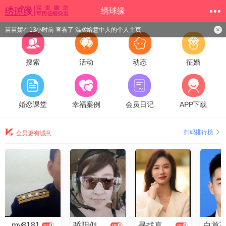
绣球缘
苗苗娇在13小时前 查看了 温柔给意中人的个人主页
搜索
活动
动态
征婚
婚恋课堂
幸福案例
会员日记
APP下载
扫码排行榜
会员更有诚意
my8181
骄阳似火2025
寻找真爱云儿