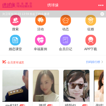
绣球缘
刘卫军在06-03 13:59 发起了约会邀请
搜索
活动
动态
征婚
婚恋课堂
幸福案例
会员日记
APP下载
扫码排行榜
会员更有诚意
my8181
璐瑶
骄阳似火2025