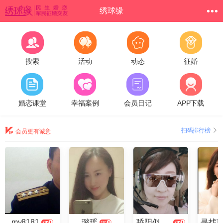
绣球缘
搜索
活动
动态
征婚
婚恋课堂
幸福案例
会员日记
APP下载
扫码排行榜
会员更有诚意
my8181
璐瑶
骄阳似火2025