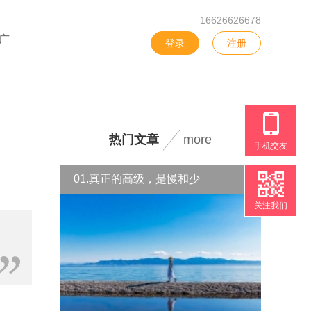
16626626678
广
登录
注册
热门文章
more
手机交友
01.真正的高级，是慢和少
关注我们