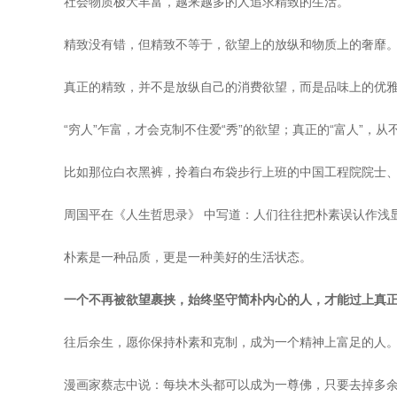
社会物质极大丰富，越来越多的人追求精致的生活。
精致没有错，但精致不等于，欲望上的放纵和物质上的奢靡
真正的精致，并不是放纵自己的消费欲望，而是品味上的优
“穷人”乍富，才会克制不住爱“秀”的欲望；真正的“富人”，
比如那位白衣黑裤，拎着白布袋步行上班的中国工程院院士
周国平在《人生哲思录》 中写道：人们往往把朴素误认作浅
朴素是一种品质，更是一种美好的生活状态。
一个不再被欲望裹挟，始终坚守简朴内心的人，才能过上真
往后余生，愿你保持朴素和克制，成为一个精神上富足的人
漫画家蔡志中说：每块木头都可以成为一尊佛，只要去掉多