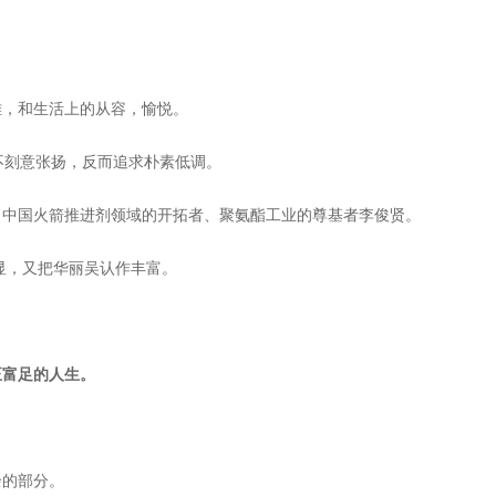
。
雅，和生活上的从容，愉悦。
从不刻意张扬，反而追求朴素低调。
、中国火箭推进剂领域的开拓者、聚氨酯工业的尊基者李俊贤。
显，又把华丽吴认作丰富。
正富足的人生。
。
余的部分。