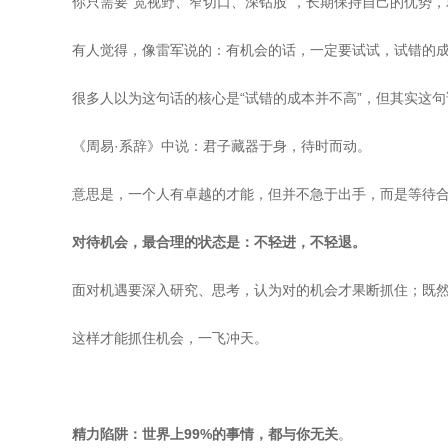
你只需要“宽视野、窄切口、深钻股”，长期保持自己的优势
有人觉得，像雷军说的：有机会的话，一定要试试，试错的
很多人以为这句话的核心是“试错的成本并不高”，但其实这句
《周易·系辞》中说：君子藏器于身，待时而动。
意思是，一个人有卓越的才能，但并不急于出手，而是等待
对待机会，最合理的状态是：不轻进，不轻退。
面对机遇要深入研究、思考，认为对的机会才果断抓住；既
这样才能抓住机会，一飞冲天。
精力陷阱：世界上99%的事情，都与你无关
。