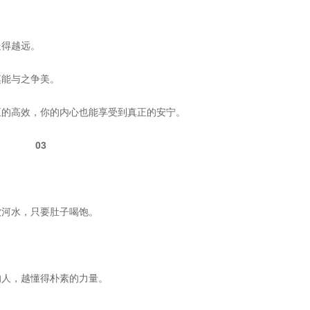
走得越远。
莫能与之争美。
正的高效，你的内心也能享受到真正的安宁。
03
饮河水，只要肚子喝饱。
的人，越懂得朴素的力量。