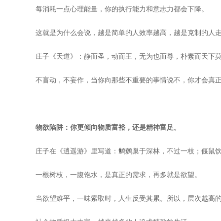
每消耗一点心理能量，你的执行能力和意志力都会下降。
这就是为什么会说，越是简单的人效率越高，越是克制的人
庄子《天道》：静而圣，动而王，无为也而尊，朴素而天下
不盲动，不妄作，当你向那些不重要的事情说不，你才会真
物欲陷阱：你更倾向物质富裕，还是精神富足。
庄子在《逍遥游》里写道：鹪鹩巢于深林，不过一枝；偃鼠
一根树枝，一腹饱水，是真正的需求，再多就是欲望。
当欲望难平，一味索取时，人生反受其累。所以，层次越高