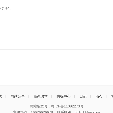
和“少”。
式
网站公告
婚恋课堂
防骗中心
日记
动态
网站备案号：
粤ICP备11092273号
客服热线：16626626678 联系邮箱：c8181@qq.com