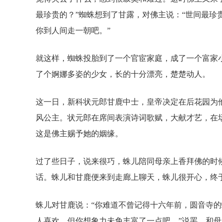
最珍贵的？”蜘蛛想到了甘露，对佛主说：“世间最珍贵
你到人间走一朝吧。”
就这样，蜘蛛投胎到了一个官宦家庭，成了一个富家
了个婀娜多姿的少女，长的十分漂亮，楚楚动人。
这一日，新科状元郎甘鹿中士，皇帝决定在后花园为
风公主。状元郎在席间表演诗词歌赋，大献才艺，在
这是佛主赐予她的姻缘。
过了些日子，说来很巧，蛛儿陪同母亲上香拜佛的时
话。蛛儿和甘鹿便来到走廊上聊天，蛛儿很开心，终
蛛儿对甘鹿说：“你难道不曾记得十六年前，圆音寺的
人喜欢，但你想象力未免丰富了一点吧。”说罢，和