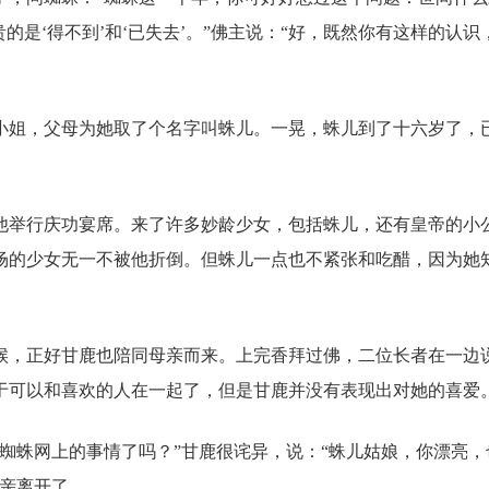
的是‘得不到’和‘已失去’。”佛主说：“好，既然你有这样的认识
小姐，父母为她取了个名字叫蛛儿。一晃，蛛儿到了十六岁了，
他举行庆功宴席。来了许多妙龄少女，包括蛛儿，还有皇帝的小
场的少女无一不被他折倒。但蛛儿一点也不紧张和吃醋，因为她
候，正好甘鹿也陪同母亲而来。上完香拜过佛，二位长者在一边
于可以和喜欢的人在一起了，但是甘鹿并没有表现出对她的喜爱
蜘蛛网上的事情了吗？”甘鹿很诧异，说：“蛛儿姑娘，你漂亮，
母亲离开了。