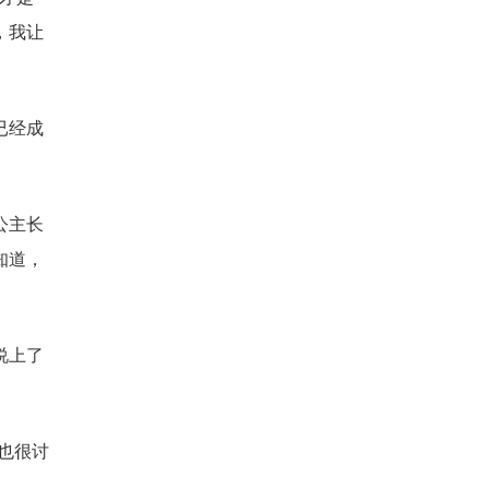
，我让
已经成
公主长
知道，
说上了
。
也很讨