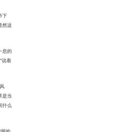
帝下
竟然这
一息的
”说着
风
草是当
间什么
把握的