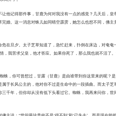
不让他记得那件事，甘鹿为何对我没有一点的感觉？几天后，皇
草完婚。这一消息对蛛儿如同晴空霹雳，她怎么也想不同，佛主
命危在旦夕。太子芝草知道了，急忙赶来，扑倒在床边，对奄奄
钟情，我苦求父皇，他才答应。如果你死了，那么我也就不活了。
“蜘蛛，你可曾想过，甘露（甘鹿）是由谁带到你这里来的呢？是
是属于长风公主的，他对你不过是生命中的一段插曲。而太子芝
你三千年，但你却从没有低下头看过它。蜘蛛，我再来问你，世
佛主说：“世间最珍贵的不是‘得不到’和‘已失去’，而是现在能