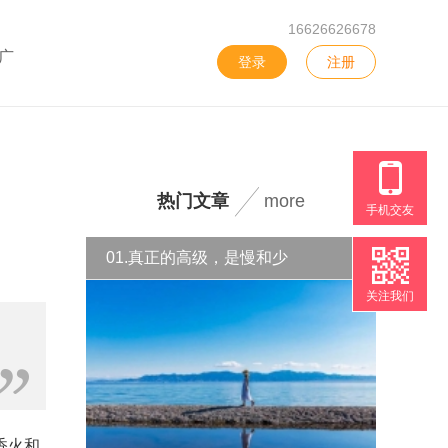
16626626678
广
登录
注册
热门文章
more
手机交友
01.真正的高级，是慢和少
关注我们
香火和