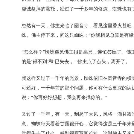
虔诚祭拜的熏托，经过了一千多年的修炼，蜘蛛也有
忽然有一天，佛主光临了圆音寺，看见这里香火甚旺
蛛。佛主停下来，问这只蜘蛛：“你我相见总算是有
“怎么样？”蜘蛛遇见佛主很是高兴，连忙答应了。佛
的是‘得不到’和‘已失去’。”佛主点了点头，离开了。
就这样又过了一千年的光景，蜘蛛依旧在圆音寺的横
可还好，一千年前的那个问题，你可有什么更深的认识吗
说：“你再好好想想，我会再来找你的。”
又过了一千年，有一天，刮起了大风，风将一滴甘露
意。蜘蛛每天看着甘露很开心，它觉得这是三千年来
觉得失去了什么，感到很寂寞和难过。这时佛主又来