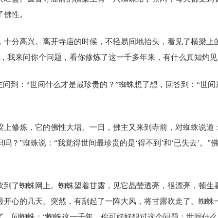
了佛性。
，十分高兴。离开寺庙的时候，不轻易间地抬头，看见了横梁上
缘，我来问你个问题，看你修炼了这一千多年来，有什么真知灼见
主问到：“世间什么才是最珍贵的？”蜘蛛想了想，回答到：“世间
梁上修炼，它的佛性大增。一日，佛主又来到寺前，对蜘蛛说道：
？”蜘蛛说：“我觉得世间最珍贵的是‘得不到’和‘已失去’。”
吹到了蜘蛛网上。蜘蛛望着甘露，见它晶莹透亮，很漂亮，顿生
最开心的几天。突然，有刮起了一阵大风，将甘露吹走了。蜘蛛
了，问蜘蛛：“蜘蛛这一千年，你可好好想过这个问题：世间什么