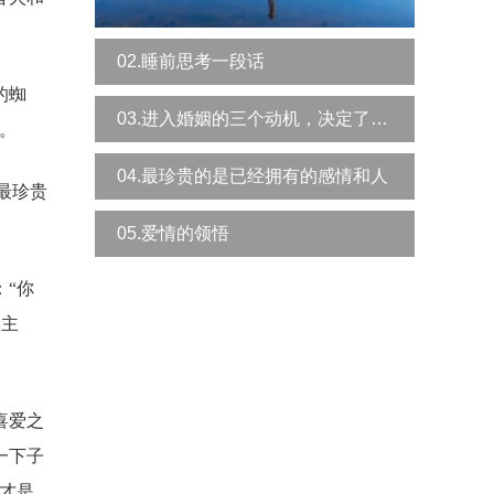
02.睡前思考一段话
的蜘
03.进入婚姻的三个动机，决定了你是否幸福
。
04.最珍贵的是已经拥有的感情和人
最珍贵
05.爱情的领悟
“你
佛主
喜爱之
一下子
才是