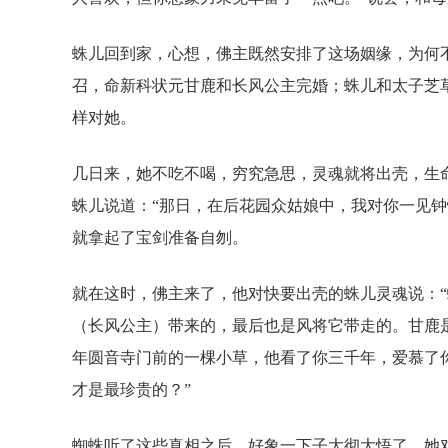
蛛儿回到家，心想，佛主既然安排了这场姻缘，为何
召，命新科状元甘鹿和长风公主完婚；蛛儿和太子芝
样对她。
几日来，她不吃不喝，穷究急思，灵魂就将出壳，生
蛛儿说道：“那日，在后花园众姑娘中，我对你一见
就拿起了宝剑准备自刎。
就在这时，佛主来了，他对快要出壳的蛛儿灵魂说：
（长风公主）带来的，最后也是风将它带走的。甘鹿
年圆音寺门前的一棵小草，他看了你三千年，爱慕了
才是最珍贵的？”
蜘蛛听了这些真相之后，好象一下子大彻大悟了，她对