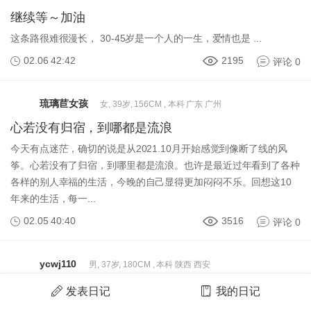
继续等～加油
这条路很难很漫长， 30-45岁是一个人的一生，爱情也是 ...
02.06 42:42
2195
评论 0
琉璃苣女孩
女, 39岁, 156CM , 本科 广东 广州
心若没有归宿，到哪都是流浪
今天有点迷茫，确切的说是从2021.10月开始感觉到像断了线的风
筝。心若没有了归宿，到哪里都是流浪。也许是最近过年看到了各种
各样的别人幸福的生活，今晚的自己显得更加闷闷不乐。回想这10
年来的生活，每一...
02.05 40:40
3516
评论 0
ycwj110
男, 37岁, 180CM , 本科 陕西 西安
武警特战少校征女友
发表日记
我的日记
心累了身也累，每天训练后的累让我真想有个身后理解真诚的她来关