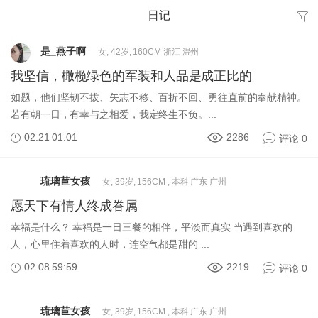
日记
是_燕子啊
女, 42岁, 160CM 浙江 温州
我坚信，橄榄绿色的军装和人品是成正比的
如题，他们坚韧不拔、矢志不移、百折不回、勇往直前的奉献精神。
若有朝一日，有幸与之相爱，我定终生不负。...
02.21 01:01
2286
评论 0
琉璃苣女孩
女, 39岁, 156CM , 本科 广东 广州
愿天下有情人终成眷属
幸福是什么？ 幸福是一日三餐的相伴，平淡而真实 当遇到喜欢的
人，心里住着喜欢的人时，连空气都是甜的 ...
02.08 59:59
2219
评论 0
琉璃苣女孩
女, 39岁, 156CM , 本科 广东 广州