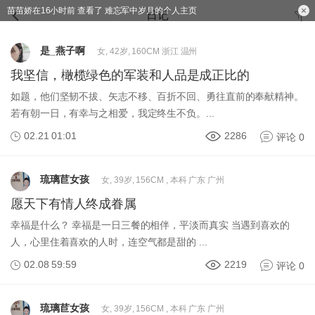
苗苗娇在16小时前 查看了 难忘军中岁月的个人主页
日记
是_燕子啊
女, 42岁, 160CM 浙江 温州
我坚信，橄榄绿色的军装和人品是成正比的
如题，他们坚韧不拔、矢志不移、百折不回、勇往直前的奉献精神。
若有朝一日，有幸与之相爱，我定终生不负。...
02.21 01:01
2286
评论 0
琉璃苣女孩
女, 39岁, 156CM , 本科 广东 广州
愿天下有情人终成眷属
幸福是什么？ 幸福是一日三餐的相伴，平淡而真实 当遇到喜欢的
人，心里住着喜欢的人时，连空气都是甜的 ...
02.08 59:59
2219
评论 0
琉璃苣女孩
女, 39岁, 156CM , 本科 广东 广州