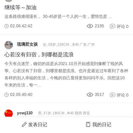
继续等～加油
这条路很难很漫长， 30-45岁是一个人的一生，爱情也是 ...
02.06 42:42
2195
评论 0
琉璃苣女孩
女, 39岁, 156CM , 本科 广东 广州
心若没有归宿，到哪都是流浪
今天有点迷茫，确切的说是从2021.10月开始感觉到像断了线的风
筝。心若没有了归宿，到哪里都是流浪。也许是最近过年看到了各种
各样的别人幸福的生活，今晚的自己显得更加闷闷不乐。回想这10
年来的生活，每一...
02.05 40:40
3517
评论 0
ycwj110
男, 37岁, 180CM , 本科 陕西 西安
武警特战少校征女友
发表日记
我的日记
心累了身也累，每天训练后的累让我真想有个身后理解真诚的她来关