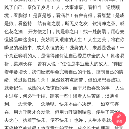
践了自己、辜负了岁月！ 人，大事难事、看担当！逆境顺
境，看胸襟！ 是喜是怒，看涵养！有舍有得，看智慧！是成
是败，看坚持！ 结有道之朋，断无义之友、饮清净之茶、戒
色花之酒！ 开方便之门，闭是非之口！找一处荫翳，用心去
慢慢品味这变幻、美妙而又艰难的人生！ 人生之美，将在你
瞬息的感悟中、成为永恒的美！ 强势的人，未必是强者！一
个真正聪明的人，是懂得如何让自己委屈求全的人！ 刚者易
折，柔则长存！ 曾有人说：“任性是事业最大的敌人。”伴随
着年龄增长，我们应该学会完善自己的个性、控制自己的情
绪、莫过度任性而为！ 虽然这有点痛苦，但如果想要成功、
就要记住！成熟的人做该做的事，而非只做喜欢的事！ 人生
本过客，何必千千结、踏实一些！淡看人生苦痛，淡薄名
利、一念天堂、一念地狱、快乐本由心决定、一如空气存
在、用力呼吸才会发觉、但用力呼吸到喘息、便生了害怕失
去之心、执着于快乐、便不快乐！ 也许，人生本身就是一个
评论
不停放弃的过程！放弃童年的无忧，成全长大的期望！放弃