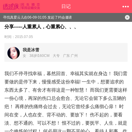
日记
寻找真爱云儿在06-09 01:05 发起了约会邀请
分享------人重累人，心重累心、、、
时间：2015.07.05
我是冰雪
女
38岁/160CM
大专
广东 广州
我们不停寻找幸福，暮然回首、幸福其实就在身边！ 我们需
要做的是停下来，慢慢感受这份幸福! 一生中，想要追求的
东西太多了、有舍才有得这是一种智慧！ 而我们更需要这样
一份心境，再深的伤口总会愈合、无论它会留下多么丑陋的
疤！ 再疼的伤痛终会过去，无论它曾经多么痛彻心扉！ 时
间在变，人也在变、背不动的、要放下！ 伤不起的，要看
淡、想不通的、可以不想！ 恨不过的，要抚平、人生，就是
一个修炼的过程！ 何必用这一颗不平的心，看待人和事、作