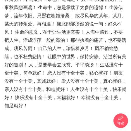
事秋风悲画扇！ 生命中，总是承载了太多的遗憾！ 尘缘似
梦，流年依旧、只愿在容颜沧桑！ 散尽风华的某年、某月、
某天的转角处、再相遇！ 彼此能够淡然的说一句：好久不
见！ 生命的意义，在于让生活更充实！ 人海中路过，不要
把人生、活成浮萍一般的漂泊！ 那些执着的痛苦，也不要活
成、凄风苦雨！ 自己的人生，珍惜着岁月！ 既不输给愁
绪，也不枉费悲情！ 让眼中的世界，保持安静、活过所有美
好的告别！ 人，是要学会去欣赏、平平淡淡！ 生活没有十
全十美，简单就好！ 恋人没有十全十美，贴心就好！ 朋友
没有十全十美，真诚就好！ 爱人没有十全十美，真心就好！
亲人没有十全十美，和睦就好！ 人生没有十全十美，快乐就
好！ 快乐没有十全十美，幸福就好！ 幸福没有十全十美，
知足就好！
评论