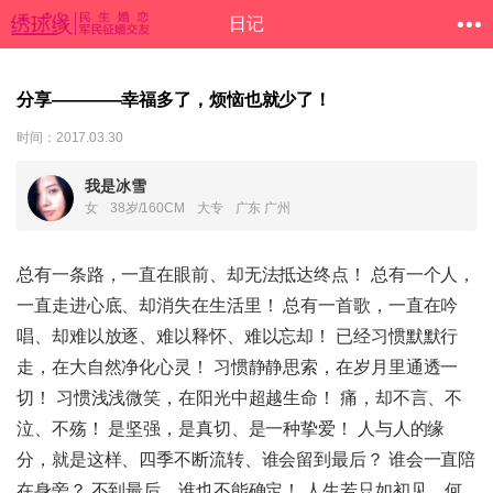
日记
分享————幸福多了，烦恼也就少了！
时间：2017.03.30
我是冰雪
女
38岁/160CM
大专
广东 广州
总有一条路，一直在眼前、却无法抵达终点！ 总有一个人，
一直走进心底、却消失在生活里！ 总有一首歌，一直在吟
唱、却难以放逐、难以释怀、难以忘却！ 已经习惯默默行
走，在大自然净化心灵！ 习惯静静思索，在岁月里通透一
切！ 习惯浅浅微笑，在阳光中超越生命！ 痛，却不言、不
泣、不殇！ 是坚强，是真切、是一种挚爱！ 人与人的缘
分，就是这样、四季不断流转、谁会留到最后？ 谁会一直陪
在身旁？ 不到最后，谁也不能确定！ 人生若只如初见，何