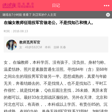
日记
璐瑶在7小时前 查看了 刘卫军的个人主页
在编女教师征现役军官做老公。不是找知己和情人。
时间：2016.08.13
教师觅男军官
女
49岁/162CM
本科
吉林 长春
女， 在编教师，本科学历。没有孩子。没负担。身材匀称。
温柔恬静。照片是素颜普通生活照。寻找84年（含）至68年
之间出生的现役男军官做另一半。思想成熟的，真爱与年龄
无关，奔着结婚去的。不是找情人，也不是找知己，平时工
作很忙，就是找对象， Q在后面注意找，26未婚、离异未育
的都可以。最好33在北部战区服役的。另外在天津、北京和
河北也可以，有高铁，，本科或以上学历。有责任85的。沉
稳成熟，有担0当的。单身无孩8军官联系33我时，加时请您