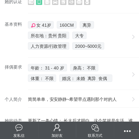
她的认证
基本资料
女 41岁
160CM
离异
所在地：贵州 贵阳
大专
人力资源/行政管理
2000~5000元
择偶要求
年龄： 31 - 40 岁
身高： 不限
体重： 不限
婚况： 未婚 离异 丧偶
个人简介
简简单单，安安静静~希望早点遇到那个对的人
她的动态
更新了一条心情： 长大后才明白，这个笑就是生活，谁
971
不是受了一肚子委屈后，强颜欢笑地继续加油下去... .
发私信
加好友
联系方式