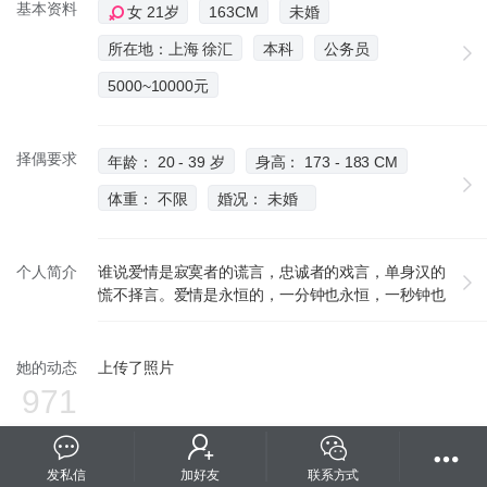
基本资料
女 21岁
163CM
未婚
所在地：上海 徐汇
本科
公务员
5000~10000元
择偶要求
年龄： 20 - 39 岁
身高： 173 - 183 CM
体重： 不限
婚况： 未婚
个人简介
谁说爱情是寂寞者的谎言，忠诚者的戏言，单身汉的
慌不择言。爱情是永恒的，一分钟也永恒，一秒钟也
永恒，它在记忆中备份着也足够。
她的动态
上传了照片
971
发私信
加好友
联系方式