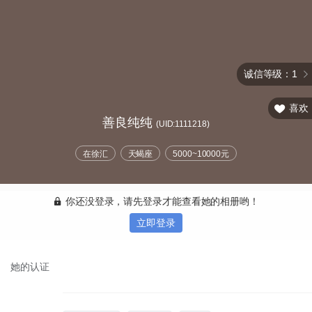
诚信等级：1
喜欢
善良纯纯
(UID:1111218)
在徐汇
天蝎座
5000~10000元
你还没登录，请先登录才能查看她的相册哟！
立即登录
她的认证