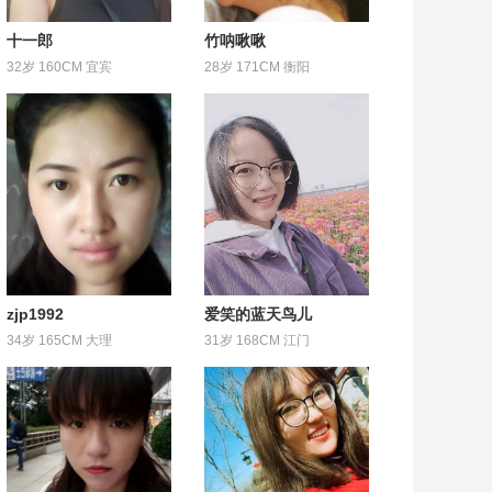
十一郎
竹呐啾啾
32岁 160CM 宜宾
28岁 171CM 衡阳
zjp1992
爱笑的蓝天鸟儿
34岁 165CM 大理
31岁 168CM 江门