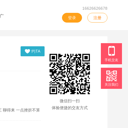
16626626678
广
登录
注册
约TA
手机交友
关注我们
微信扫一扫
体验便捷的交友方式
 聊得来 一点挫折不算