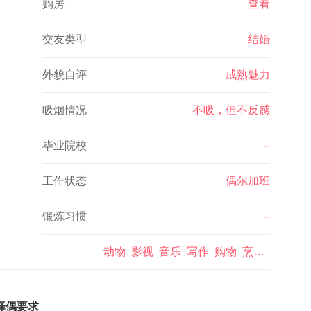
购房
查看
交友类型
结婚
外貌自评
成熟魅力
吸烟情况
不吸，但不反感
毕业院校
--
工作状态
偶尔加班
锻炼习惯
--
动物 影视 音乐 写作 购物 烹饪 读书 体育运动 旅游 电子游戏 其它
择偶要求