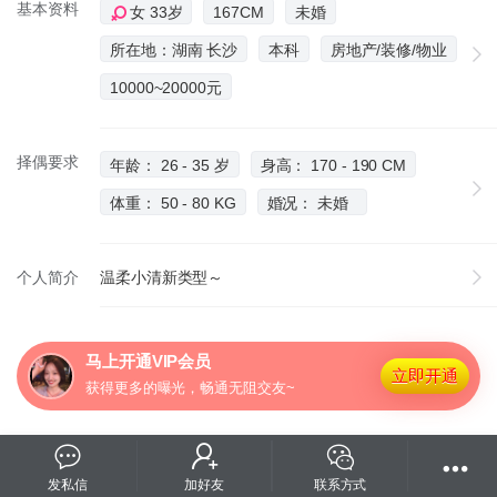
基本资料
女 33岁
167CM
未婚
所在地：湖南 长沙
本科
房地产/装修/物业
10000~20000元
择偶要求
年龄： 26 - 35 岁
身高： 170 - 190 CM
体重： 50 - 80 KG
婚况： 未婚
个人简介
温柔小清新类型～
马上开通VIP会员
立即开通
获得更多的曝光，畅通无阻交友~
发私信
加好友
联系方式