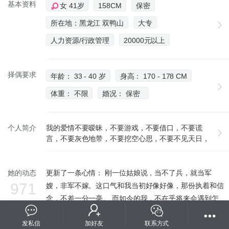
基本资料
女 41岁
158CM
保密
所在地：黑龙江 双鸭山
大专
人力资源/行政管理
20000元以上
择偶要求
年龄： 33 - 40 岁
身高： 170 - 178 CM
体重： 不限
婚况： 保密
个人简介
我的爱情不要暧昧，不要游戏，不要借口，不要谎
言，不要灰色地带，不要挖空心思，不要不见天日，
不要拖泥带水，不要顾左右而言他，更不要所谓的三
人行。
她的动态
更新了一条心情： 刚一位姑娘说，当不了兵，就当军
971
嫂，非军不嫁。这口气和我当初好像好像，那份执着和信
念，不差一分一毫。 而如今的我，不在乎将来会遇到怎
么样的人，也无所谓是否和某个熟知的人在一起，对于未
发私信
来陪我走完后半生的那个人的所有瞎想都变得顺其自然
加好友
联系方式