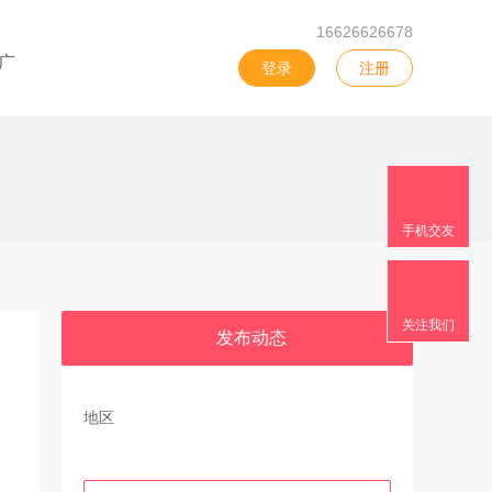
16626626678
广
登录
注册
手机交友
关注我们
发布动态
地区