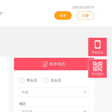
16626626678
广
登录
注册
手机交友
发布动态
关注我们


男会员
女会员
地区