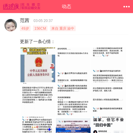
动态
范茜
03-05 20:37
49岁
156CM
来自 重庆 渝中
更新了一条心情：